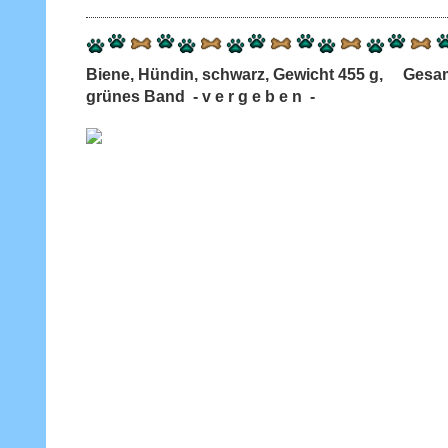
Biene, Hündin, schwarz, Gewicht 455 g, Gesa
grünes Band - v e r g e b e n -