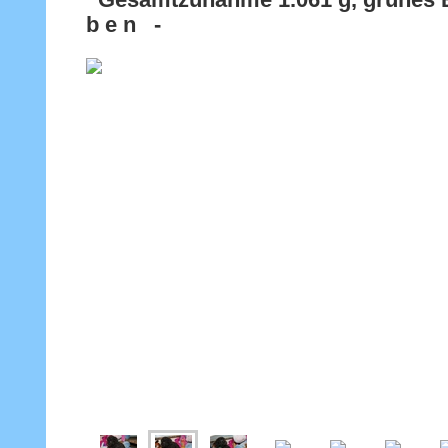
Gesamtzunahme 1.061 g, grünes Ba
b e n -