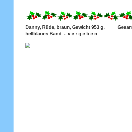
Danny, Rüde, braun, Gewicht 953 g, Gesam
hellblaues Band - v e r g e b e n