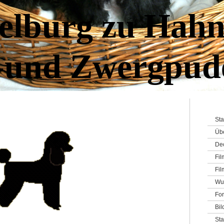
elburg zu Hahn
-und Zwergpud
Sta
Üb
De
Fi
Fil
Wu
For
Bil
St