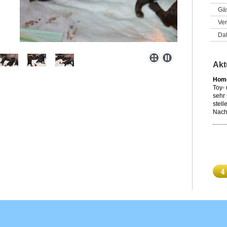
Gä
Ver
Da
Akt
Home
Toy-
sehr 
stell
Nach