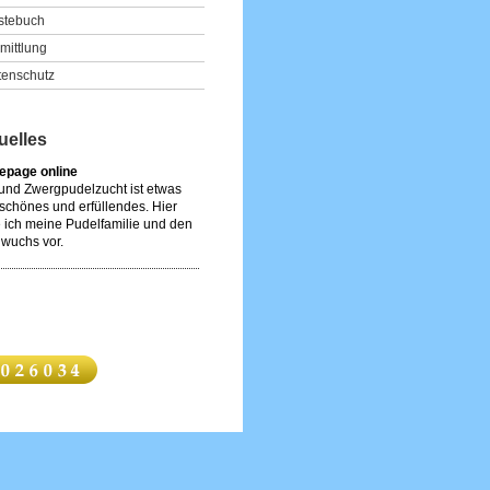
stebuch
mittlung
tenschutz
uelles
page online
 und Zwergpudelzucht ist etwas
schönes und erfüllendes. Hier
e ich meine Pudelfamilie und den
wuchs vor.