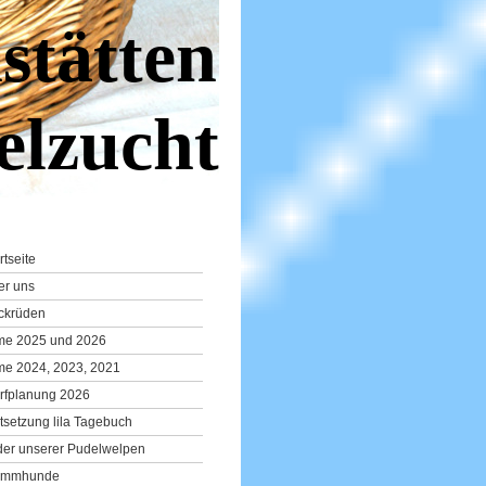
stätten
elzucht
rtseite
er uns
ckrüden
lme 2025 und 2026
me 2024, 2023, 2021
rfplanung 2026
tsetzung lila Tagebuch
der unserer Pudelwelpen
ammhunde