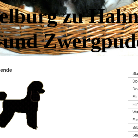
elburg zu Hahn
-und Zwergpud
nende
Sta
Üb
De
Fi
Fil
Wu
For
Bil
St