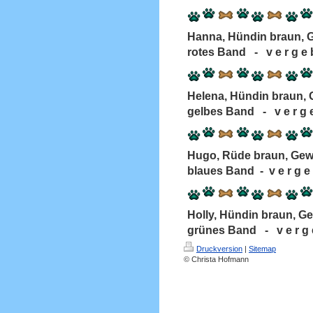
Hanna, Hündin braun, 
rotes Band - v e r g e 
Helena, Hündin braun,
gelbes Band - v e r g e
Hugo, Rüde braun, Ge
blaues Band - v e r g e 
Holly, Hündin braun,
grünes Band - v e r g e
Druckversion
|
Sitemap
© Christa Hofmann