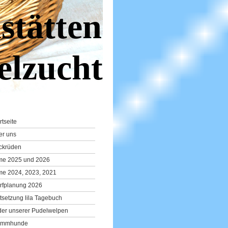
stätten
elzucht
rtseite
er uns
ckrüden
lme 2025 und 2026
me 2024, 2023, 2021
rfplanung 2026
tsetzung lila Tagebuch
der unserer Pudelwelpen
ammhunde