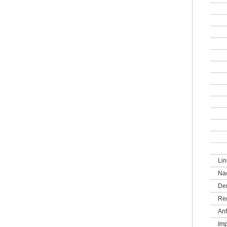
Lin
Na
De
Re
Anf
Im