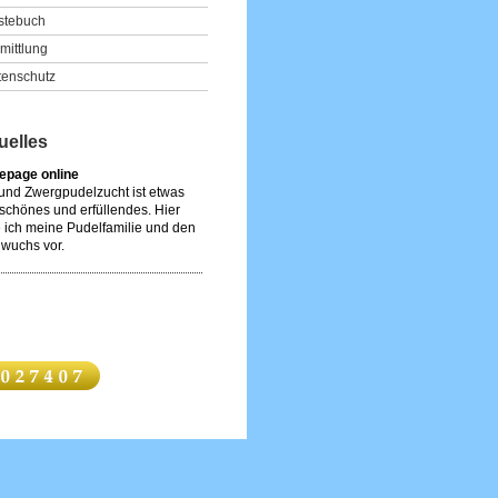
stebuch
mittlung
tenschutz
uelles
page online
 und Zwergpudelzucht ist etwas
schönes und erfüllendes. Hier
e ich meine Pudelfamilie und den
wuchs vor.