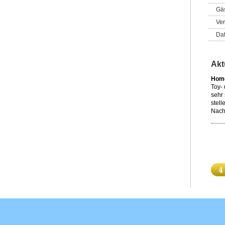
Gä
Ver
Da
Akt
Home
Toy-
sehr 
stell
Nach