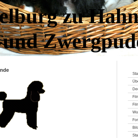
elburg zu Hahn
-und Zwergpud
ende
Sta
Üb
De
Fi
Fil
Wu
For
Bil
St