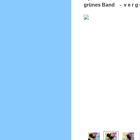
grünes Band - v e r g e