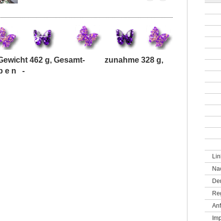
, Gewicht 462 g, Gesamt- zunahme 328 g,
b e n -
Lin
Na
De
Re
Anf
Im