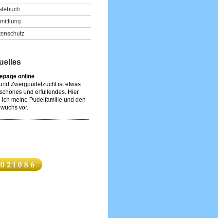
stebuch
mittlung
tenschutz
uelles
page online
 und Zwergpudelzucht ist etwas
schönes und erfüllendes. Hier
e ich meine Pudelfamilie und den
wuchs vor.