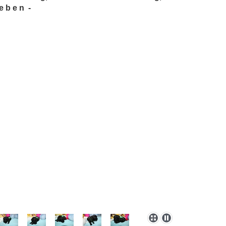
 b e n -