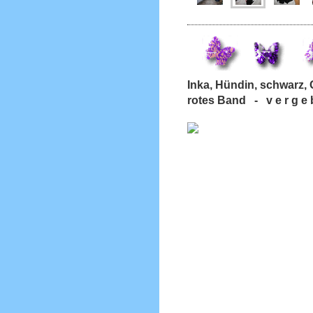
Inka, Hündin, schwarz
rotes Band - v e r g e 