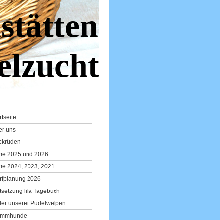
stätten
elzucht
rtseite
er uns
ckrüden
lme 2025 und 2026
me 2024, 2023, 2021
rfplanung 2026
tsetzung lila Tagebuch
der unserer Pudelwelpen
ammhunde