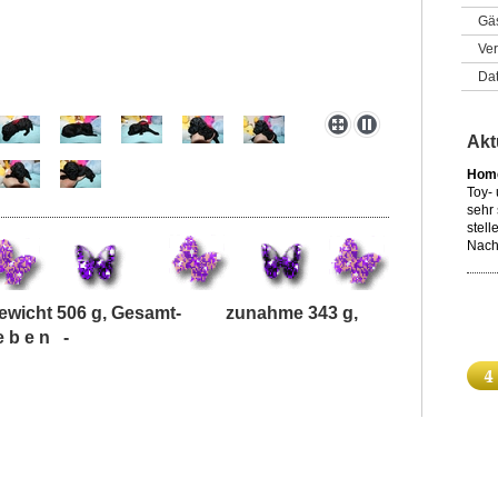
Gä
Ver
Da
Akt
Home
Toy-
sehr 
stell
Nach
 Gewicht 506 g, Gesamt- zunahme 343 g,
 b e n -