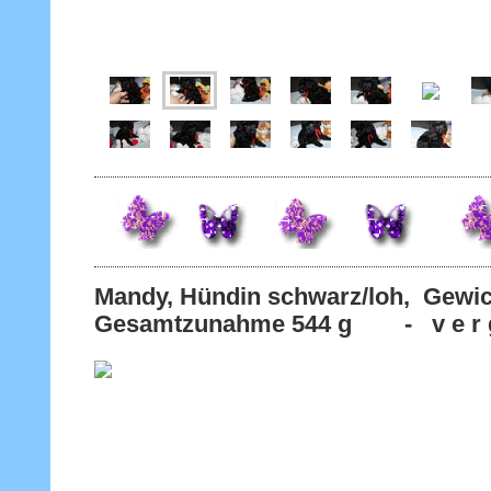
Mandy, Hündin schwarz/loh, Ge
Gesamtzunahme 544 g - v e r g