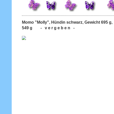
Momo "Molly", Hündin schwarz, Gewicht 695
549 g - v e r g e b e n -