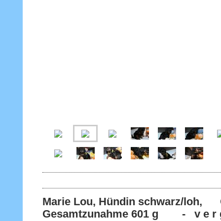
Marie Lou, Hündin schwarz/loh, 
Gesamtzunahme 601 g - v e r g