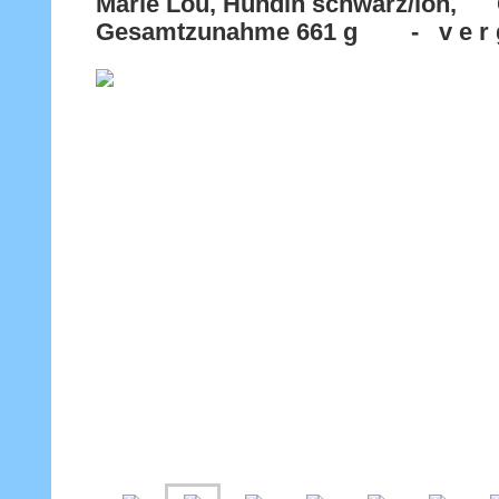
Marie Lou, Hündin schwarz/loh, 
Gesamtzunahme 661 g - v e r g