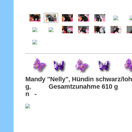
Mandy "Nelly", Hündin schwarz/lo
g, Gesamtzunahme 610 g - v 
n -