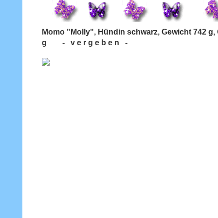
Momo "Molly", Hündin schwarz, Gewicht 742 g
g - v e r g e b e n -