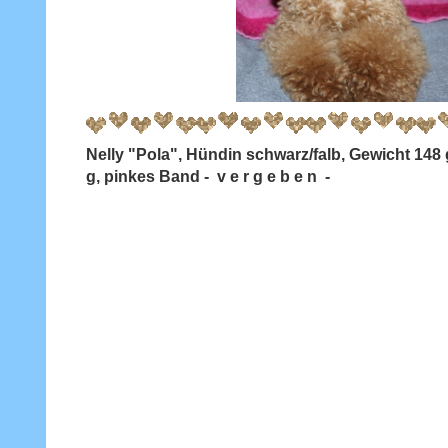
Nelly "Pola", Hündin schwarz/falb, Gewicht 14
g, pinkes Band - v e r g e b e n -