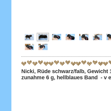
Nicki, Rüde schwarz/falb, Gewicht 
zunahme 6 g, hellblaues Band - v e 