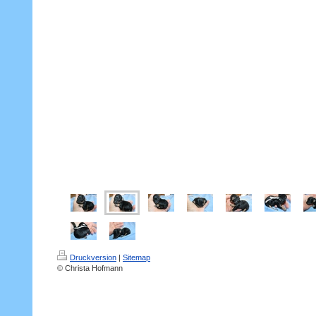
Druckversion
|
Sitemap
© Christa Hofmann