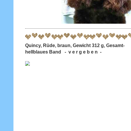
Quincy, Rüde, braun, Gewicht 312 g, Gesamt-
hellblaues Band - v e r g e b e n -