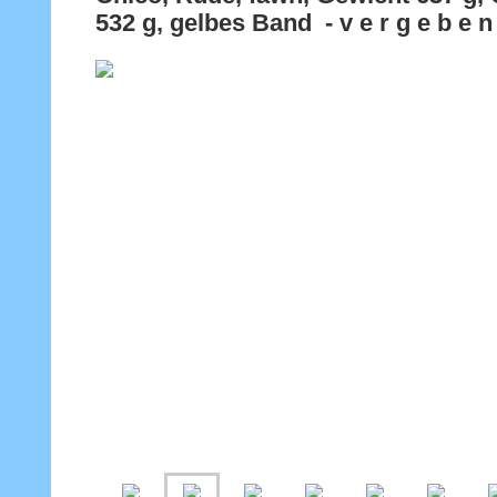
532 g, gelbes Band - v e r g e b e n