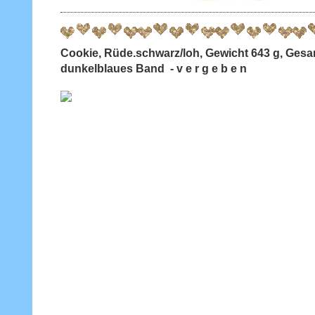
Cookie, Rüde.schwarz/loh, Gewicht 643 g, Ges
dunkelblaues Band - v e r g e b e n