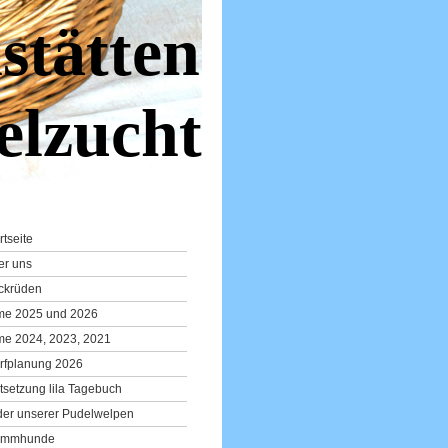
stätten
elzucht
rtseite
er uns
ckrüden
lme 2025 und 2026
me 2024, 2023, 2021
rfplanung 2026
tsetzung lila Tagebuch
der unserer Pudelwelpen
ammhunde