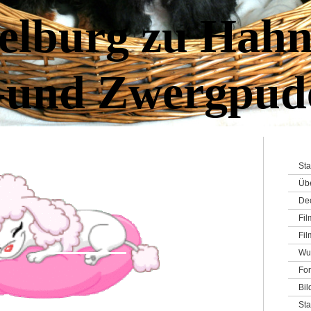
elburg zu Hahn
-und Zwergpud
Sta
Üb
De
Fi
Fil
Wu
For
Bil
St