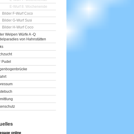
E-Wurf 8. Wochenende
Bilder F-Wurf Coco
Bilder G-Wurf Susi
Bilder H-Wurf Coco
der Welpen Würfe A -Q
elparadies von Hahnstätten
ks
chzucht
r Pudel
genbogenbrücke
ahrt
pressum
stebuch
mittlung
tenschutz
uelles
page online