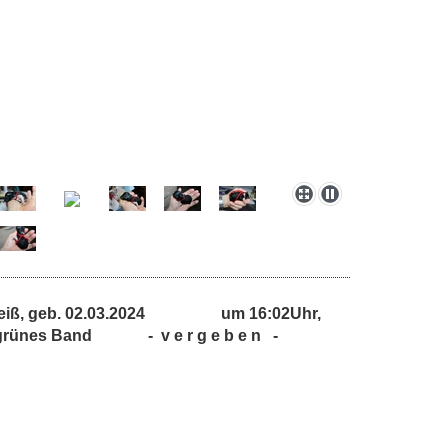
/weiß, geb. 02.03.2024 um 16:02Uhr,
 grünes Band - v e r g e b e n -