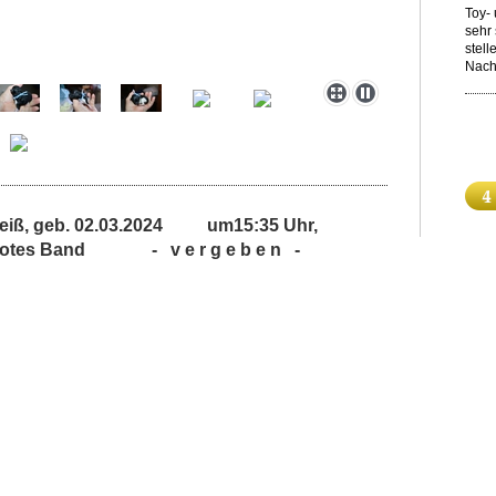
Toy-
sehr 
stell
Nach
/weiß, geb. 02.03.2024 um15:35 Uhr,
, rotes Band - v e r g e b e n -