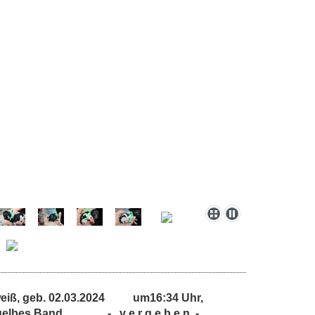
/weiß, geb. 02.03.2024 um16:34 Uhr,
, gelbes Band - v e r g e b e n -