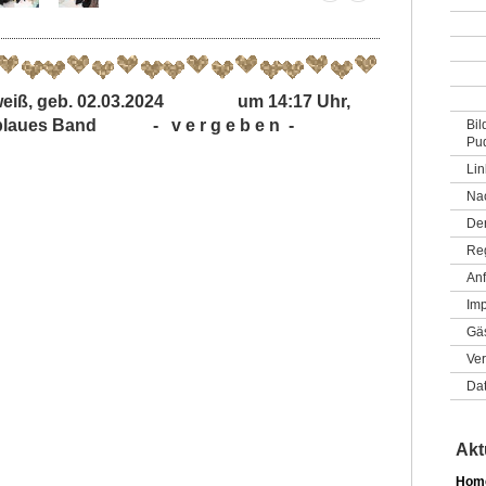
z/weiß, geb. 02.03.2024 um 14:17 Uhr,
 blaues Band - v e r g e b e n -
Bil
Pud
Lin
Na
De
Re
Anf
Im
Gä
Ver
Da
Akt
Home