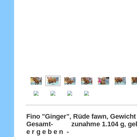
Fino "Ginger", Rüde fawn, Gewicht 
Gesamt- zunahme 1.104 g, gel
e r g e b e n -