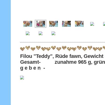
Filou "Teddy", Rüde fawn, Gewicht 
Gesamt- zunahme 965 g, grüne
g e b e n -