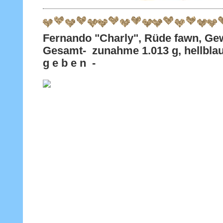
Fernando "Charly", Rüde fawn, Gew
Gesamt- zunahme 1.013 g, hellblau
g e b e n -