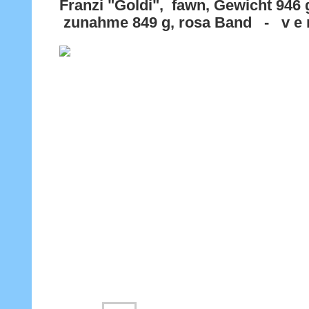
Franzi "Goldi", fawn, Gewicht 9
zunahme 849 g, rosa Band - v e r