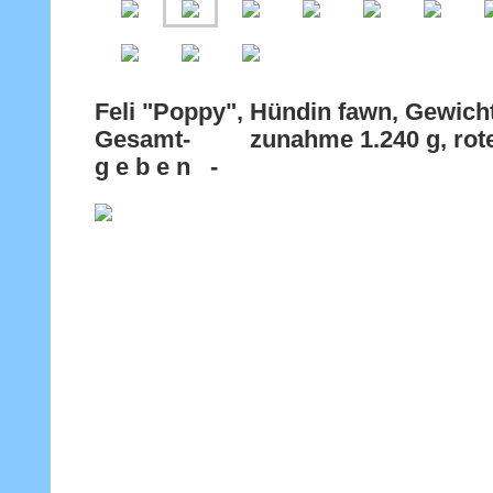
Feli "Poppy", Hündin fawn, Gewicht
Gesamt- zunahme 1.240 g, rote
g e b e n -