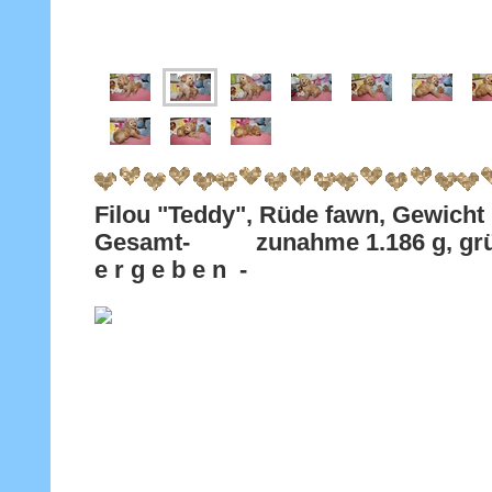
Filou "Teddy", Rüde fawn, Gewicht 
Gesamt- zunahme 1.186 g, grü
e r g e b e n -