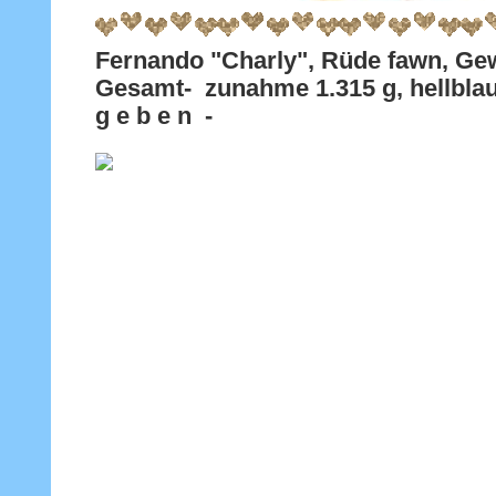
Fernando "Charly", Rüde fawn, Gew
Gesamt- zunahme 1.315 g, hellblau
g e b e n -