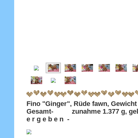
Fino "Ginger", Rüde fawn, Gewicht 
Gesamt- zunahme 1.377 g, gel
e r g e b e n -