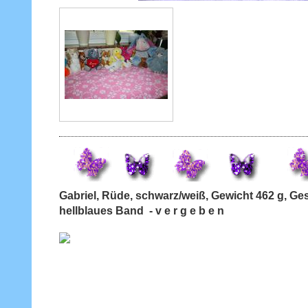
Gabriel, Rüde, schwarz/weiß, Gewicht 462 g, 
hellblaues Band - v e r g e b e n