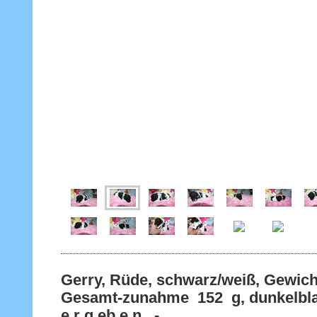
Gerry, Rüde, schwarz/weiß, Gewich
Gesamt-zunahme 152 g, dunkelbl
e r g eb e n -