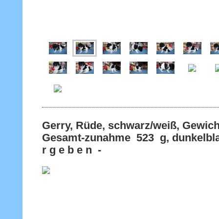
Gerry, Rüde, schwarz/weiß, Gewich
Gesamt-zunahme 523 g, dunkelbla
r g e b e n -