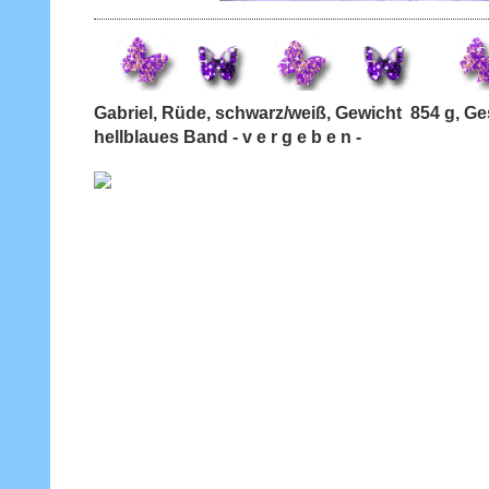
Gabriel, Rüde, schwarz/weiß, Gewicht 854 g, 
hellblaues Band - v e r g e b e n -