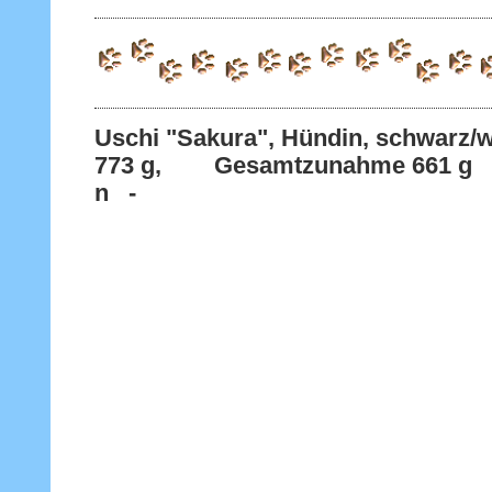
Uschi "Sakura", Hündin, schwarz/w
773 g, Gesamtzunahme 661 g - 
n -