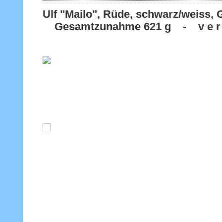
Ulf "Mailo", Rüde, schwarz/weiss,
Gesamtzunahme 621 g - v e r g