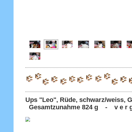
Ups "Leo", Rüde, schwarz/weiss,
Gesamtzunahme 824 g - v e r g 