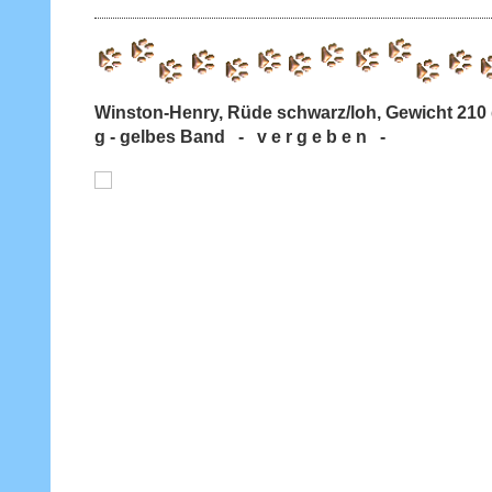
Winston-Henry, Rüde schwarz/loh, Gewicht 21
g - gelbes Band - v e r g e b e n -