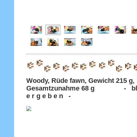
Woody, Rüde fawn, Gewicht 215 g,
Gesamtzunahme 68 g - bla
e r g e b e n -