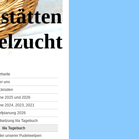
stätten
elzucht
rtseite
er uns
ckrüden
lme 2025 und 2026
me 2024, 2023, 2021
rfplanung 2026
tsetzung lila Tagebuch
lila Tagebuch
der unserer Pudelwelpen