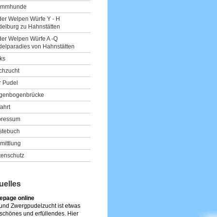
ammhunde
der Welpen Würfe Y - H
elburg zu Hahnstätten
der Welpen Würfe A -Q
elparadies von Hahnstätten
ks
chzucht
r Pudel
genbogenbrücke
ahrt
pressum
stebuch
mittlung
tenschutz
uelles
page online
 und Zwergpudelzucht ist etwas
schönes und erfüllendes. Hier