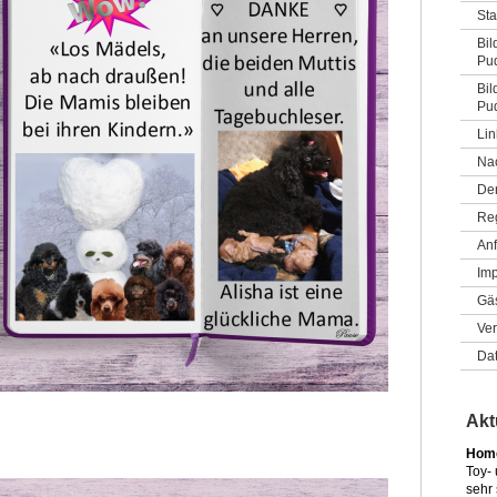
St
Bil
Pud
Bil
Pud
Lin
Na
De
Re
Anf
Im
Gä
Ver
Da
Akt
Home
Toy-
sehr 