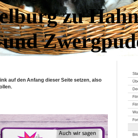
elburg zu Hahn
-und Zwergpud
Sta
ink auf den Anfang dieser Seite setzen, also
Üb
ollen.
De
Fi
Fil
Wu
For
Bil